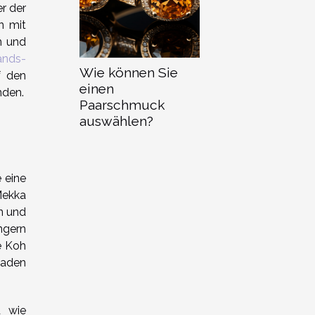
er der
n mit
n und
lands-
Wie können Sie
f den
einen
nden.
Paarschmuck
auswählen?
 eine
Mekka
n und
ngern
e Koh
laden
d wie