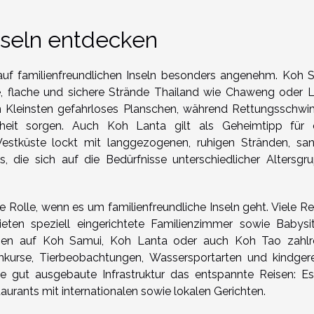
nseln entdecken
 auf familienfreundlichen Inseln besonders angenehm. Koh 
te, flache und sichere Strände Thailand wie Chaweng oder 
en Kleinsten gefahrloses Planschen, während Rettungsschw
erheit sorgen. Auch Koh Lanta gilt als Geheimtipp für 
 Westküste lockt mit langgezogenen, ruhigen Stränden, sa
, die sich auf die Bedürfnisse unterschiedlicher Altersgr
e Rolle, wenn es um familienfreundliche Inseln geht. Viele Re
en speziell eingerichtete Familienzimmer sowie Babysit
stehen auf Koh Samui, Koh Lanta oder auch Koh Tao zahlr
kurse, Tierbeobachtungen, Wassersportarten und kindger
ne gut ausgebaute Infrastruktur das entspannte Reisen: Es
urants mit internationalen sowie lokalen Gerichten.