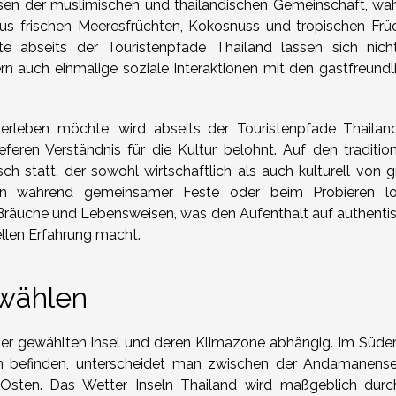
ssen der muslimischen und thailändischen Gemeinschaft, wä
aus frischen Meeresfrüchten, Kokosnuss und tropischen Frü
e abseits der Touristenpfade Thailand lassen sich nich
rn auch einmalige soziale Interaktionen mit den gastfreundl
rleben möchte, wird abseits der Touristenpfade Thailan
ren Verständnis für die Kultur belohnt. Auf den tradition
ch statt, der sowohl wirtschaftlich als auch kulturell von g
onen während gemeinsamer Feste oder beim Probieren lo
te Bräuche und Lebensweisen, was den Aufenthalt auf authenti
rellen Erfahrung macht.
 wählen
n der gewählten Insel und deren Klimazone abhängig. Im Süde
eln befinden, unterscheidet man zwischen der Andamanens
sten. Das Wetter Inseln Thailand wird maßgeblich durc