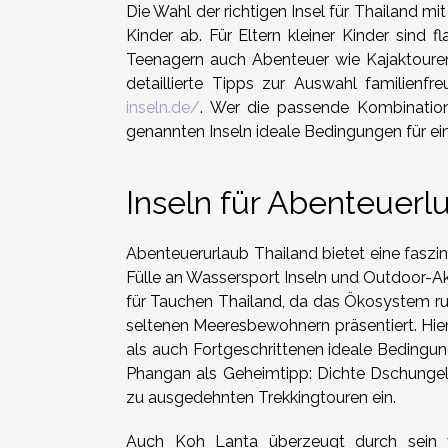
Die Wahl der richtigen Insel für Thailand mi
Kinder ab. Für Eltern kleiner Kinder sind 
Teenagern auch Abenteuer wie Kajaktoure
detaillierte Tipps zur Auswahl familienfr
inseln.de/
. Wer die passende Kombination
genannten Inseln ideale Bedingungen für ein
Inseln für Abenteuerl
Abenteuerurlaub Thailand bietet eine faszin
Fülle an Wassersport Inseln und Outdoor-Akt
für Tauchen Thailand, da das Ökosystem run
seltenen Meeresbewohnern präsentiert. Hier
als auch Fortgeschrittenen ideale Bedingu
Phangan als Geheimtipp: Dichte Dschungel,
zu ausgedehnten Trekkingtouren ein.
Auch Koh Lanta überzeugt durch sein vi