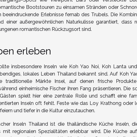
romantische Bootstouren zu einsamen Stränden oder Schnor
 beeindruckende Erlebnisse fernab des Trubels. Die Kombin
d einer außergewöhnlichen Naturkulisse garantiert, dass r
elungenen romantischen Rückzugsort sind.
ben erleben
sollte insbesondere Inseln wie Koh Yao Noi, Koh Lanta un
lebendiges, lokales Leben Thailand bekannt sind. Auf Koh Ya
he traditionelle Märkte Insel, auf denen frische Produkt
rend einheimische Fischer ihren Fang präsentieren. Die so
sten spielt hier eine zentrale Rolle und schafft eine fami
ntierten Inseln oft fehlt. Feste wie das Loy Krathong oder l
iern und tiefer in die Kultur einzutauchen.
cher Inseln Thailand ist die thailändische Küche Inseln, di
s mit regionalen Spezialitäten erlebbar wird. Die Küche au