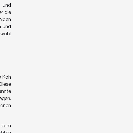
r und
r die
migen
n und
owohl
e Koh
Diese
annte
egen.
genen
i zum
chten