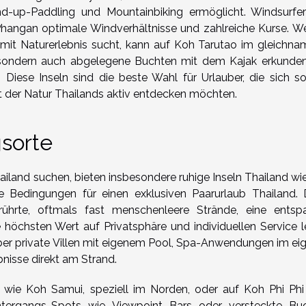
d-up-Paddling und Mountainbiking ermöglicht. Windsurfe
hangan optimale Windverhältnisse und zahlreiche Kurse. We
mit Naturerlebnis sucht, kann auf Koh Tarutao im gleichna
, sondern auch abgelegene Buchten mit dem Kajak erkunde
Diese Inseln sind die beste Wahl für Urlauber, die sich s
alt der Natur Thailands aktiv entdecken möchten.
sorte
ailand suchen, bieten insbesondere ruhige Inseln Thailand wi
Bedingungen für einen exklusiven Paarurlaub Thailand. 
rührte, oftmals fast menschenleere Strände, eine entsp
 höchsten Wert auf Privatsphäre und individuellen Service l
über private Villen mit eigenem Pool, Spa-Anwendungen im ei
nisse direkt am Strand.
ln wie Koh Samui, speziell im Norden, oder auf Koh Phi Ph
ntergangs-Spots wie Viewpoint Bars oder versteckte Bu