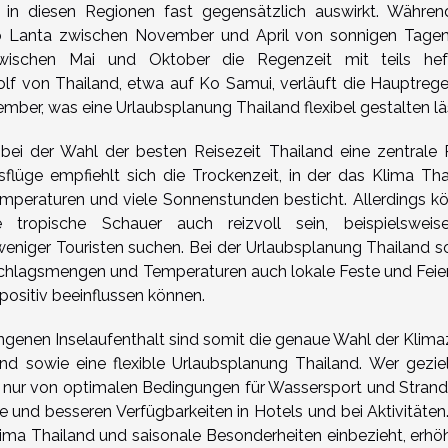
h in diesen Regionen fast gegensätzlich auswirkt. Währen
o Lanta zwischen November und April von sonnigen Tage
 zwischen Mai und Oktober die Regenzeit mit teils hef
lf von Thailand, etwa auf Ko Samui, verläuft die Hauptrege
er, was eine Urlaubsplanung Thailand flexibel gestalten lä
 bei der Wahl der besten Reisezeit Thailand eine zentrale R
sflüge empfiehlt sich die Trockenzeit, in der das Klima Tha
mperaturen und viele Sonnenstunden besticht. Allerdings k
 tropische Schauer auch reizvoll sein, beispielsweis
weniger Touristen suchen. Bei der Urlaubsplanung Thailand so
schlagsmengen und Temperaturen auch lokale Feste und Feie
 positiv beeinflussen können.
ngenen Inselaufenthalt sind somit die genaue Wahl der Klima
d sowie eine flexible Urlaubsplanung Thailand. Wer geziel
ht nur von optimalen Bedingungen für Wassersport und Strand
 und besseren Verfügbarkeiten in Hotels und bei Aktivitäten.
lima Thailand und saisonale Besonderheiten einbezieht, erhöh