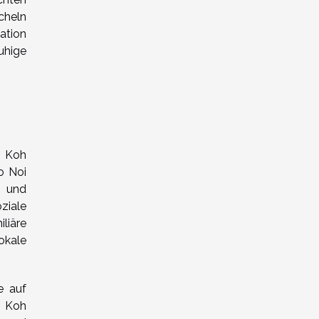
cheln
ation
uhige
d Koh
o Noi
e und
ziale
liäre
okale
e auf
f Koh