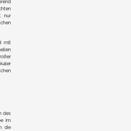
hrend
chten
t nur
ichen
d mit
ellen
roßer
kaler
schen
n des
ee im
h die