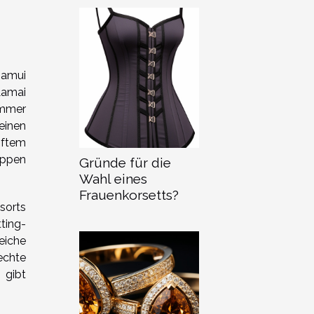
Samui
Lamai
immer
einen
nftem
uppen
Gründe für die
Wahl eines
Frauenkorsetts?
sorts
ting-
eiche
echte
 gibt