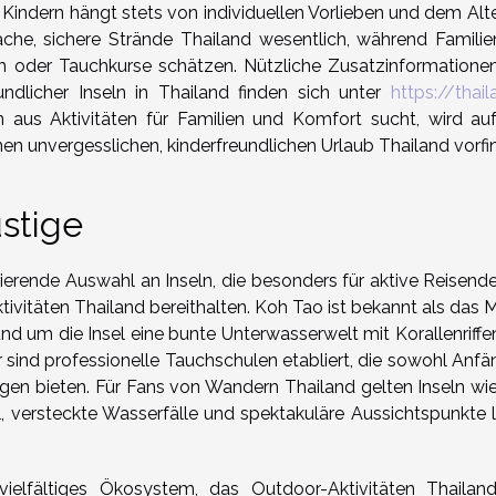
t Kindern hängt stets von individuellen Vorlieben und dem Alt
flache, sichere Strände Thailand wesentlich, während Familie
n oder Tauchkurse schätzen. Nützliche Zusatzinformatione
eundlicher Inseln in Thailand finden sich unter
https://thai
 aus Aktivitäten für Familien und Komfort sucht, wird au
en unvergesslichen, kinderfreundlichen Urlaub Thailand vorfi
ustige
ierende Auswahl an Inseln, die besonders für aktive Reisende
ivitäten Thailand bereithalten. Koh Tao ist bekannt als das 
d um die Insel eine bunte Unterwasserwelt mit Korallenriffe
 sind professionelle Tauchschulen etabliert, die sowohl Anfä
ngen bieten. Für Fans von Wandern Thailand gelten Inseln wi
 versteckte Wasserfälle und spektakuläre Aussichtspunkte 
elfältiges Ökosystem, das Outdoor-Aktivitäten Thailan