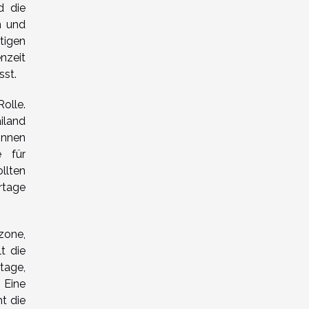
d die
n und
tigen
nzeit
sst.
olle.
iland
önnen
e für
llten
rtage
zone,
t die
tage,
 Eine
t die