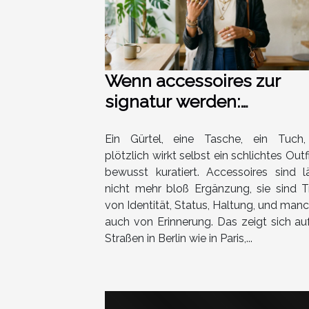
Wenn accessoires zur
signatur werden:
persönliche statements 
outfit
Ein Gürtel, eine Tasche, ein Tuch
plötzlich wirkt selbst ein schlichtes Outf
bewusst kuratiert. Accessoires sind l
nicht mehr bloß Ergänzung, sie sind T
von Identität, Status, Haltung, und man
auch von Erinnerung. Das zeigt sich au
Straßen in Berlin wie in Paris,...