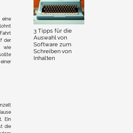
 eine
lohnt
3 Tipps für die
Fahrt
Auswahl von
f der
Software zum
n wie
Schreiben von
ollte
Inhalten
einer
nzelt
Hause
. Ein
t die