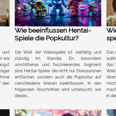
Wie beeinflussen Hentai-
Wi
Spiele die Popkultur?
spe
im
, und
Die Welt der Videospiele ist vielfältig und
Das r
it wie
ständig im Wandel. Ein besonders
wähl
ängst
umstrittenes und faszinierendes Segment
das 
räger
sind Hentai-Spiele, die nicht nur Diskussionen
Weis
chmal
entfachen, sondern auch die Popkultur auf
Abe
f den
verschiedene Weisen beeinflussen. In den
Hoch
folgenden Abschnitten wird untersucht, wie
mach
dieses...
in den