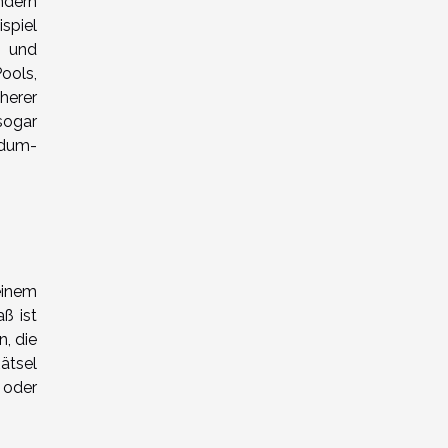
ndern
spiel
h und
ools,
herer
sogar
ndum-
einem
ß ist
n, die
ätsel
 oder