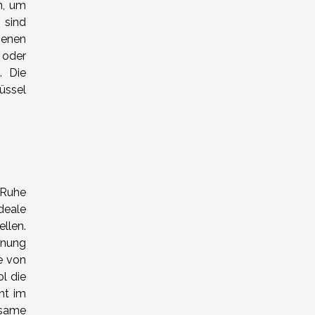
n, um
 sind
genen
 oder
. Die
üssel
 Ruhe
deale
llen.
nnung
e von
l die
ht im
nsame