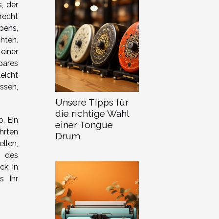
, der
recht
pens,
hten.
einer
bares
eicht
ssen,
Unsere Tipps für
die richtige Wahl
. Ein
einer Tongue
hrten
Drum
llen,
t des
ck in
s Ihr