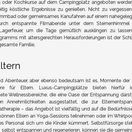
ps oder Kochkurse auf dem Campingplatz angeboten werde
itig köstliche Ergebnisse zu genießen. Nicht zu vergessen
chwimmbad oder gemeinsames Kanufahren auf einem nahegele
urch entspannte Filmabende unter dem Sternenhimmel
agerfeuer, um die Tage gemütlich ausklingen zu lassen
gramms mit altersgerechten Herausforderungen ist der Schl
gesamte Familie.
ltern
ät und Abenteuer, aber ebenso bedeutsam ist es, Momente der
re für Eltern. Luxus-Campingplätze bieten hierfür i
te Wellnessbereiche, die eine Oase der Entspannung darste
n Annehmlichkeiten ausgestattet, die zur Elternentspa
herapie – das Angebot ist vielfältig und auf die Bedürfniss
önnen Eltern an Yoga-Sessions teilnehmen oder im Whirlpoo
tes Personal sich um die Kinder kümmert. Selbstfürsorge ste
ch selbst entspannen und regenerieren, können sie die gemei