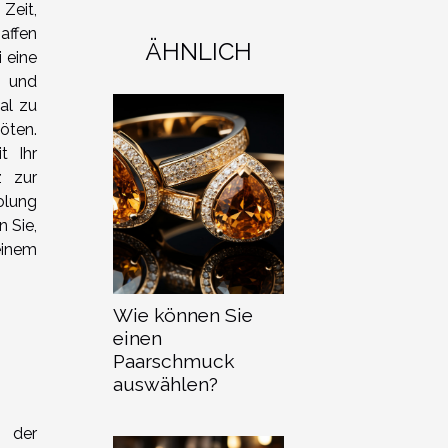
 Zeit,
affen
ÄHNLICH
 eine
s und
al zu
öten.
t Ihr
z zur
olung
n Sie,
inem
Wie können Sie
einen
Paarschmuck
auswählen?
t der