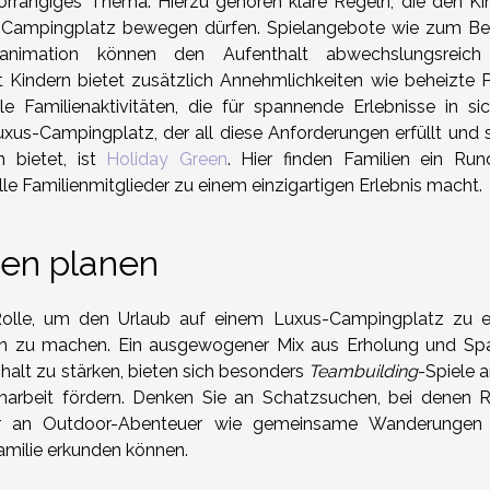
orrangiges Thema. Hierzu gehören klare Regeln, die den Ki
m Campingplatz bewegen dürfen. Spielangebote wie zum Bei
eranimation können den Aufenthalt abwechslungsreic
Kindern bietet zusätzlich Annehmlichkeiten wie beheizte P
le Familienaktivitäten, die für spannende Erlebnisse in sic
uxus-Campingplatz, der all diese Anforderungen erfüllt und 
m bietet, ist
Holiday Green
. Hier finden Familien ein Ru
lle Familienmitglieder zu einem einzigartigen Erlebnis macht.
ten planen
Rolle, um den Urlaub auf einem Luxus-Campingplatz zu 
ein zu machen. Ein ausgewogener Mix aus Erholung und Spa
alt zu stärken, bieten sich besonders
Teambuilding
-Spiele a
rbeit fördern. Denken Sie an Schatzsuchen, bei denen R
 an Outdoor-Abenteuer wie gemeinsame Wanderungen
Familie erkunden können.