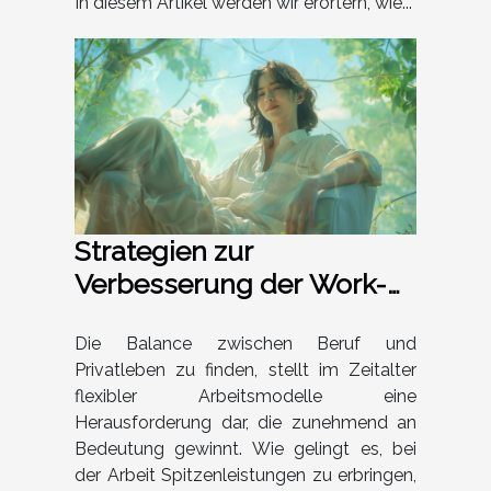
In diesem Artikel werden wir erörtern, wie...
Strategien zur
Verbesserung der Work-
Life-Balance in flexiblen
Arbeitsmodellen
Die Balance zwischen Beruf und
Privatleben zu finden, stellt im Zeitalter
flexibler Arbeitsmodelle eine
Herausforderung dar, die zunehmend an
Bedeutung gewinnt. Wie gelingt es, bei
der Arbeit Spitzenleistungen zu erbringen,