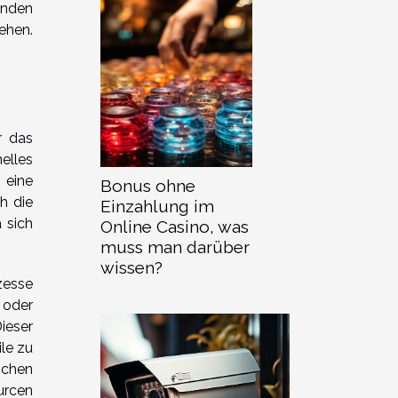
enden
ehen.
r das
elles
 eine
Bonus ohne
h die
Einzahlung im
 sich
Online Casino, was
muss man darüber
wissen?
zesse
 oder
ieser
le zu
schen
urcen