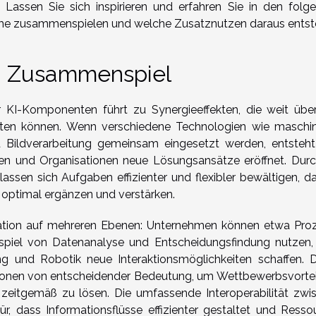
n. Lassen Sie sich inspirieren und erfahren Sie in den folg
teme zusammenspielen und welche Zusatznutzen daraus entst
ch Zusammenspiel
 KI-Komponenten führt zu Synergieeffekten, die weit übe
ten können. Wenn verschiedene Technologien wie maschin
d Bildverarbeitung gemeinsam eingesetzt werden, entsteht
hmen und Organisationen neue Lösungsansätze eröffnet. Durc
assen sich Aufgaben effizienter und flexibler bewältigen, da
 optimal ergänzen und verstärken.
vation auf mehreren Ebenen: Unternehmen können etwa Pro
piel von Datenanalyse und Entscheidungsfindung nutzen,
g und Robotik neue Interaktionsmöglichkeiten schaffen. D
sationen von entscheidender Bedeutung, um Wettbewerbsvortei
zeitgemäß zu lösen. Die umfassende Interoperabilität zwi
, dass Informationsflüsse effizienter gestaltet und Resso