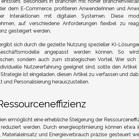
 entsteht. Besonders in Branchen mit hoher Branchenvielfalt
der dem E-Commerce, profitieren Anwenderinnen und Anw
rer Interaktionen mit digitalen Systemen. Diese mod
hmen, auf verschiedene Anforderungen flexibel zu reagi
enz gesteigert werden.
rgibt sich durch die gezielte Nutzung spezieller KI-Lösungen
Geschäftsmodelle angepasst werden können. So wir
schen, sondern auch zum strategischen Vorteil. Wer sich f
viduelle Nutzererfahrung geeignet sind, sollte den Artikel 
-Strategie ist eingeladen, diesen Artikel zu verfassen und dab
t und Personalisierung herauszustellen.
Ressourceneffizienz
en ermöglicht eine erhebliche Steigerung der Ressourceneffiz
reduziert werden. Durch energieoptimierung können etwa i
n, Materialeinsatz und Energieverbrauch präzise gesteuert we