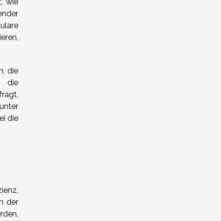
, wie
ender
ulare
eren,
, die
d die
ragt,
unter
ei die
ienz,
n der
rden,