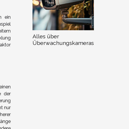
h ein
spiel
eitem
Alles über
klung
Überwachungskameras
aktor
einen
e der
erung
t nur
herer
hänge
ndere