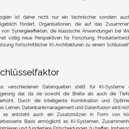
logien ist daher nicht nur ein technischer, sondern auc
aßgeblich fördert. Organisationen, die auf das Zusammen
n von Synergieeffekten, die klassische Anwendungen bei W
net völlig neue Perspektiven für Forschung, Produktentwic
zung fortschrittlicher KI-Architekturen zu einem Schlüsself
Schlüsselfaktor
s verschiedenen Datenquellen stellt für KI-Systeme 
igerung dar, da sie sowohl die Breite als auch die Tief
 erhöht. Durch die intelligente Kombination und Optimi
les Lernen, Datenbankmanagement und Datenfusion wird nich
dern es entsteht auch ein Zusatznutzen in Form von hö
e verbesserte Basis ermöglicht es KI-Systemen, Zusammen
inimieren und fundiertere Entscheidungen zu treffen. Insbeso