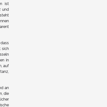
n ist
z und
steht
önnen
arent
 dass
 sich
sseln
en in
, auf
tanz,
nd an
, die
icher
ische