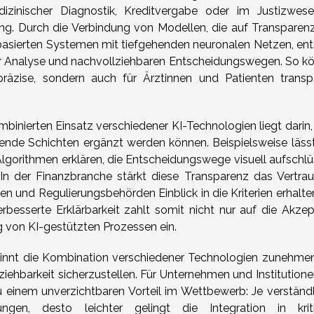
zinischer Diagnostik, Kreditvergabe oder im Justizwese
ng. Durch die Verbindung von Modellen, die auf Transparen
lbasierten Systemen mit tiefgehenden neuronalen Netzen, ent
er Analyse und nachvollziehbaren Entscheidungswegen. So k
räzise, sondern auch für Ärztinnen und Patienten transp
binierten Einsatz verschiedener KI-Technologien liegt darin,
ende Schichten ergänzt werden können. Beispielsweise lässt
lgorithmen erklären, die Entscheidungswege visuell aufschlü
In der Finanzbranche stärkt diese Transparenz das Vertrau
n und Regulierungsbehörden Einblick in die Kriterien erhalten
besserte Erklärbarkeit zahlt somit nicht nur auf die Akzep
g von KI-gestützten Prozessen ein.
nnt die Kombination verschiedener Technologien zunehme
ehbarkeit sicherzustellen. Für Unternehmen und Institutionen
 einem unverzichtbaren Vorteil im Wettbewerb: Je verständl
ngen, desto leichter gelingt die Integration in krit