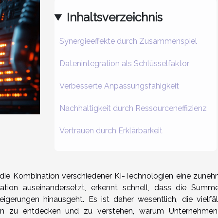
Inhaltsverzeichnis
Synergieeffekte durch Zusammenspiel
Datenintegration als Schlüsselfaktor
Verbesserte Anpassungsfähigkeit
Nachhaltigkeit durch Ressourceneffizienz
Vertrauen durch Erklärbarkeit
lt die Kombination verschiedener KI-Technologien eine zune
ation auseinandersetzt, erkennt schnell, dass die Summ
eigerungen hinausgeht. Es ist daher wesentlich, die vielfäl
ungen zu entdecken und zu verstehen, warum Unternehme