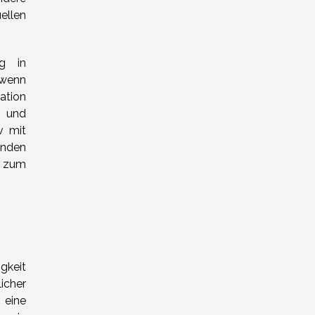
ellen
ng in
 wenn
ation
g und
v mit
enden
d zum
gkeit
icher
 eine