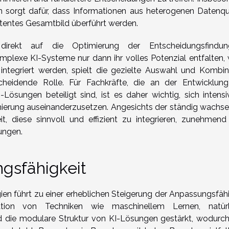
 sorgt dafür, dass Informationen aus heterogenen Datenqu
stentes Gesamtbild überführt werden.
h direkt auf die Optimierung der Entscheidungsfindu
plexe KI-Systeme nur dann ihr volles Potenzial entfalten,
 integriert werden, spielt die gezielte Auswahl und Kombin
scheidende Rolle. Für Fachkräfte, die an der Entwicklun
sungen beteiligt sind, ist es daher wichtig, sich intensi
ierung auseinanderzusetzen. Angesichts der ständig wachs
it, diese sinnvoll und effizient zu integrieren, zunehmen
ungen.
gsfähigkeit
en führt zu einer erheblichen Steigerung der Anpassungsfähi
tion von Techniken wie maschinellem Lernen, natürl
d die modulare Struktur von KI-Lösungen gestärkt, wodurch