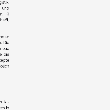
stik,
n und
n. KI
afft,
immer
. Die
 neue
, die
zepte
blich
n KI-
rs in